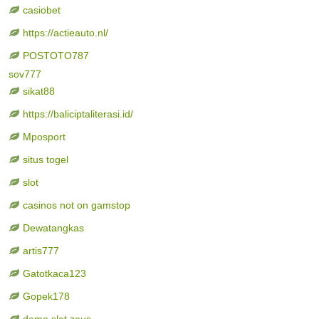
casiobet
https://actieauto.nl/
POSTOTO787
sov777
sikat88
https://baliciptaliterasi.id/
Mposport
situs togel
slot
casinos not on gamstop
Dewatangkas
artis777
Gatotkaca123
Gopek178