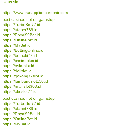
zeus slot
https://www.trueappliancerepair.com
best casinos not on gamstop
https://TurboBet77.id
https://ufabet789.id
https://Royal99Bet.id
https://OnlineBet.id
https://MyBet.id
https://BettingOnline.id
https://bethoki77.id
https://casinoplus.id
https://asia-slot.id
https://delislot.id
https://gokong77slot.id
https://lumbungslot138.id
https://mainslot303.id
https://okeslot77.id
best casinos not on gamstop
https://TurboBet77.id
https://ufabet789.id
https://Royal99Bet.id
https://OnlineBet.id
https://MyBet.id