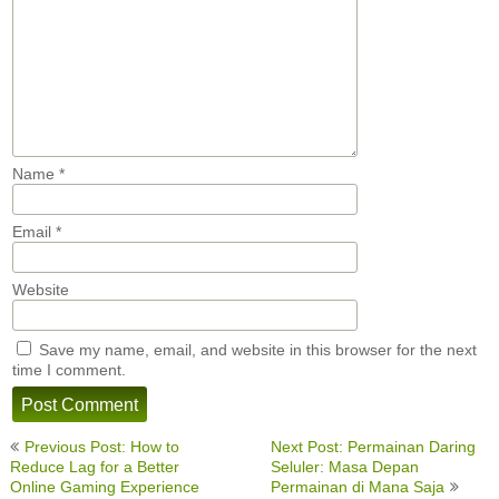
Name
*
Email
*
Website
Save my name, email, and website in this browser for the next
time I comment.
Post
Previous Post: How to
Next Post: Permainan Daring
navigation
Reduce Lag for a Better
Seluler: Masa Depan
Online Gaming Experience
Permainan di Mana Saja