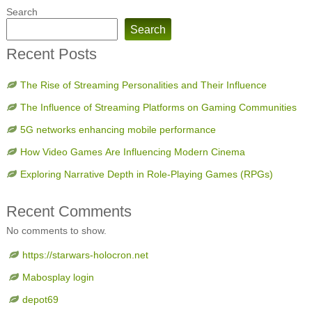
Search
Search
Recent Posts
The Rise of Streaming Personalities and Their Influence
The Influence of Streaming Platforms on Gaming Communities
5G networks enhancing mobile performance
How Video Games Are Influencing Modern Cinema
Exploring Narrative Depth in Role-Playing Games (RPGs)
Recent Comments
No comments to show.
https://starwars-holocron.net
Mabosplay login
depot69